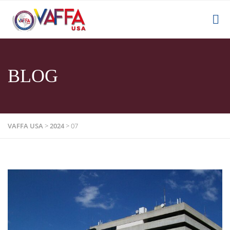
BLOG
VAFFA USA
>
2024
>
07