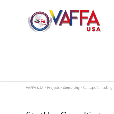
VAFFA USA
>
Projects
>
Consulting
>
StartUps Consulting