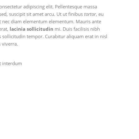
nsectetur adipiscing elit. Pellentesque massa
ed, suscipit sit amet arcu. Ut ut finibus
tortor
, eu
 elit nec diam elementum elementum. Mauris ante
erat,
lacinia sollicitudin
mi. Duis facilisis nibh
 sollicitudin tempor. Curabitur aliquam erat in nisl
 viverra.
et interdum