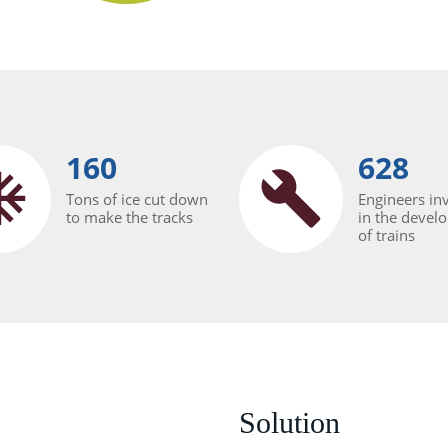
160
628
Tons of ice cut down
Engineers in
to make the tracks
in the devel
of trains
Solution