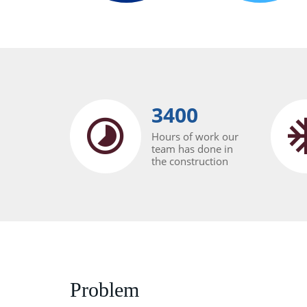
3400
Hours of work our
team has done in
the construction
Problem