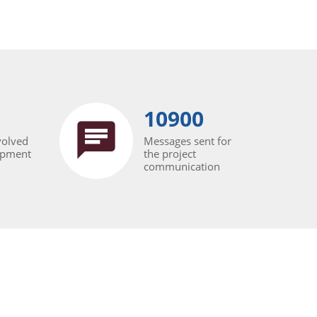
10900
volved
Messages sent for
opment
the project
communication