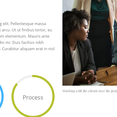
g elit. Pellentesque massa
 arcu. Ut ut finibus tortor, eu
ntum elementum. Mauris ante
in mi. Duis facilisis nibh
 Curabitur aliquam erat in nisl
Working with the clients over the pr
Process