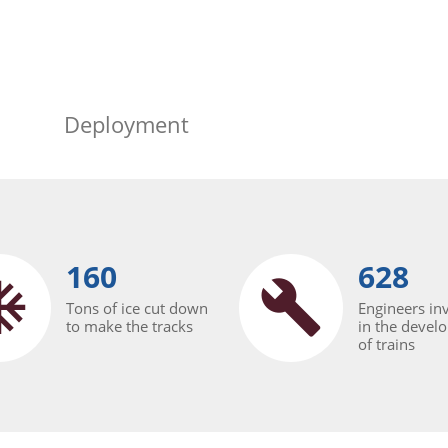
Deployment
160
628
Tons of ice cut down
Engineers in
to make the tracks
in the devel
of trains