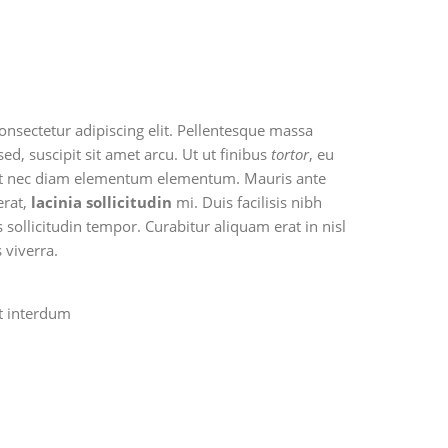
nsectetur adipiscing elit. Pellentesque massa
ed, suscipit sit amet arcu. Ut ut finibus
tortor
, eu
 elit nec diam elementum elementum. Mauris ante
erat,
lacinia sollicitudin
mi. Duis facilisis nibh
 sollicitudin tempor. Curabitur aliquam erat in nisl
 viverra.
et interdum