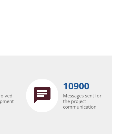
10900
volved
Messages sent for
opment
the project
communication