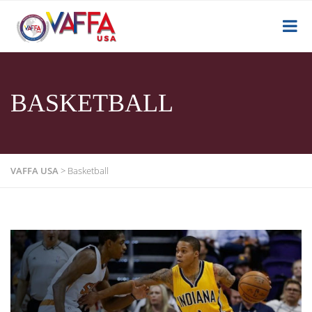
BASKETBALL
VAFFA USA
>
Basketball