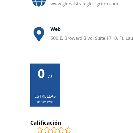
www.globalstrategiescgcorp.com
Web
500 E, Broward Blvd, Suite 1710, Ft. La
0
/ 5
ESTRELLAS
(
0
Reviews)
Calificación