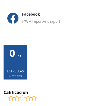
Facebook
@WMImportAndExport
0
/ 5
ESTRELLAS
(
0
Reviews)
Calificación