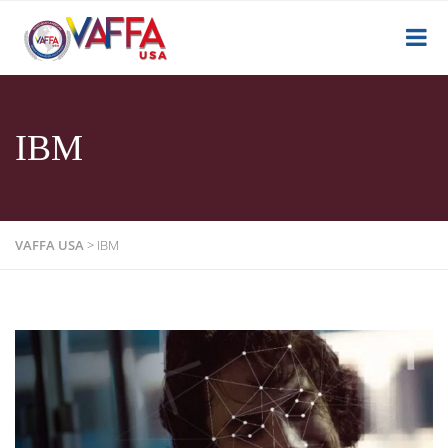
IBM
VAFFA USA
>
IBM