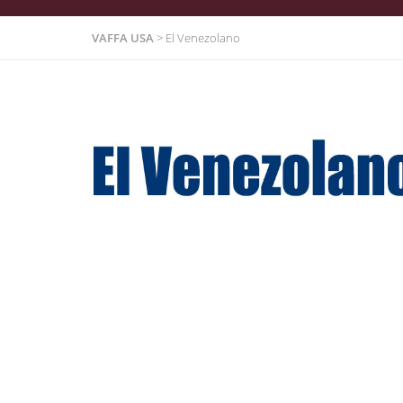
VAFFA USA
>
El Venezolano