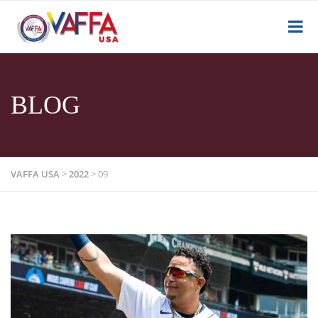
BLOG
VAFFA USA
>
2022
>
09