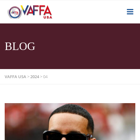
BLOG
VAFFA USA
>
2024
>
04