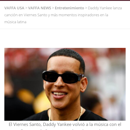
VAFFA USA
>
VAFFA NEWS
>
Entretenimiento
>
Daddy Yankee lanza
canción en Viernes Santo y más momentos inspiradores en la
música latina
El Viernes Santo, Daddy Yankee volvió a la música con el