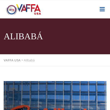
ALIBABÁ
VAFFA USA
>
Alibabá