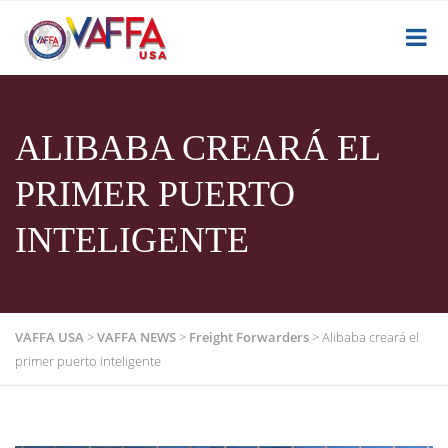
ALIBABA CREARÁ EL
PRIMER PUERTO
INTELIGENTE
VAFFA USA
>
VAFFA NEWS
>
Freight Forwarders
>
Alibaba creará el
primer puerto inteligente