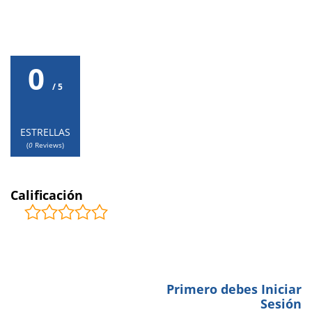
0
/ 5
ESTRELLAS
(
0
Reviews)
Calificación
COMENTARIOS
0
Primero debes Iniciar
BE THE FIRST TO LEAVE A
Sesión
REVIEW.