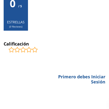
0
/ 5
ESTRELLAS
(
0
Reviews)
Calificación
COMENTARIOS
0
Primero debes Iniciar
BE THE FIRST TO LEAVE A
Sesión
REVIEW.