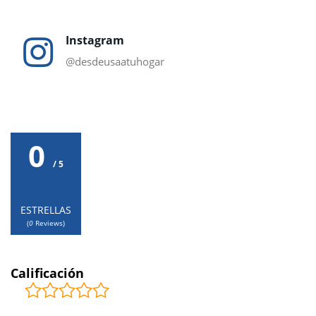
Instagram
@desdeusaatuhogar
0
/ 5
ESTRELLAS
(
0
Reviews)
Calificación