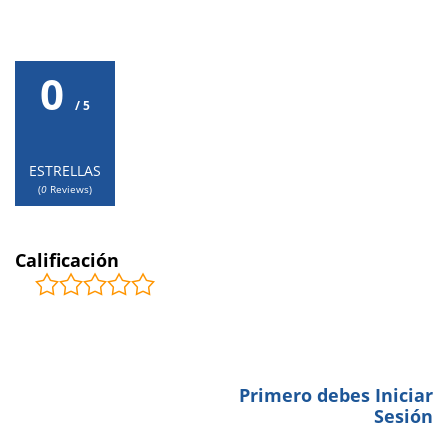
0
/ 5
ESTRELLAS
(
0
Reviews)
Calificación
COMENTARIOS
0
Primero debes Iniciar
BE THE FIRST TO LEAVE A
Sesión
REVIEW.