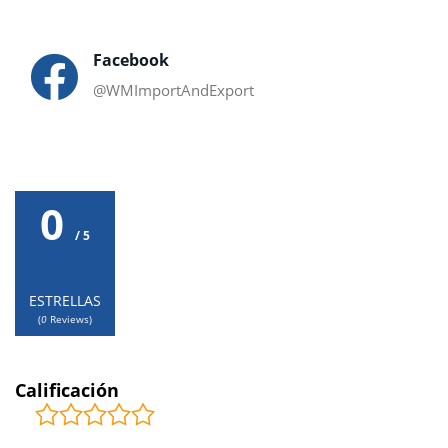
Facebook
@WMImportAndExport
0
/ 5
ESTRELLAS
(
0
Reviews)
Calificación