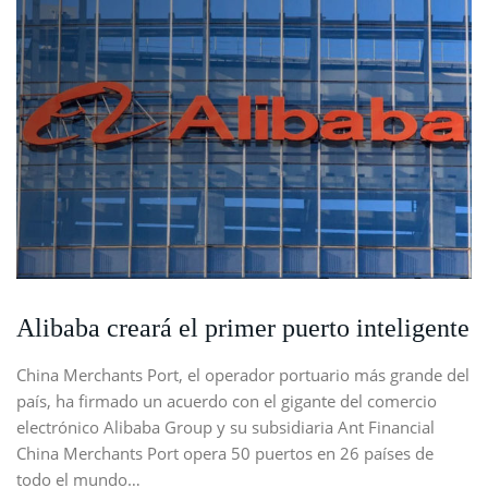
Alibaba creará el primer puerto inteligente
China Merchants Port, el operador portuario más grande del
país, ha firmado un acuerdo con el gigante del comercio
electrónico Alibaba Group y su subsidiaria Ant Financial
China Merchants Port opera 50 puertos en 26 países de
todo el mundo…