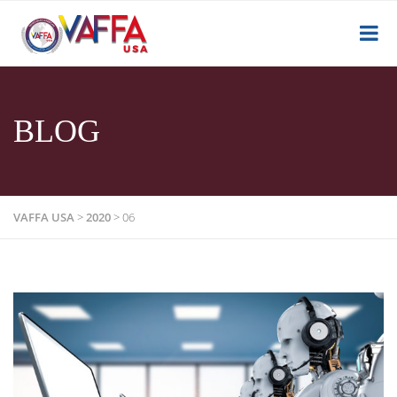
BLOG
VAFFA USA
>
2020
>
06