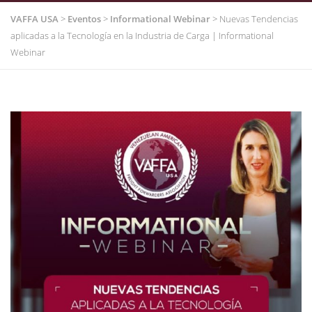
VAFFA USA
>
Eventos
>
Informational Webinar
>
Nuevas Tendencias
aplicadas a la Tecnología en la Industria de Carga | Informational
Webinar