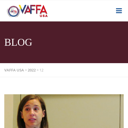
BLOG
VAFFA USA
>
2022
>
12