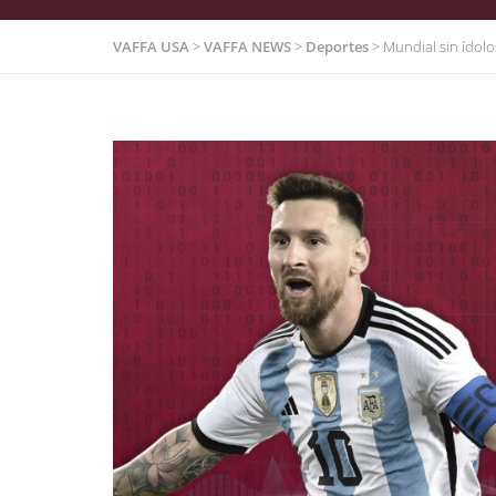
VAFFA USA
>
VAFFA NEWS
>
Deportes
>
Mundial sin ídolo