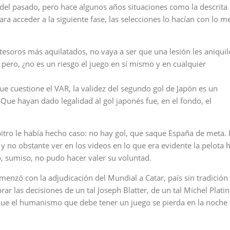
del pasado, pero hace algunos años situaciones como la descrita
para acceder a la siguiente fase, las selecciones lo hacían con lo m
tesoros más aquilatados, no vaya a ser que una lesión les aniquil
 pero, ¿no es un riesgo el juego en sí mismo y en cualquier
ue cuestione el VAR, la validez del segundo gol de Japón es un
ue hayan dado legalidad al gol japonés fue, en el fondo, el
rbitro le había hecho caso: no hay gol, que saque España de meta.
l, y no obstante ver en los videos en lo que era evidente la pelota 
tro, sumiso, no pudo hacer valer su voluntad.
menzó con la adjudicación del Mundial a Catar, país sin tradición
r las decisiones de un tal Joseph Blatter, de un tal Michel Platini
y que el humanismo que debe tener un juego se pierda en la noche 