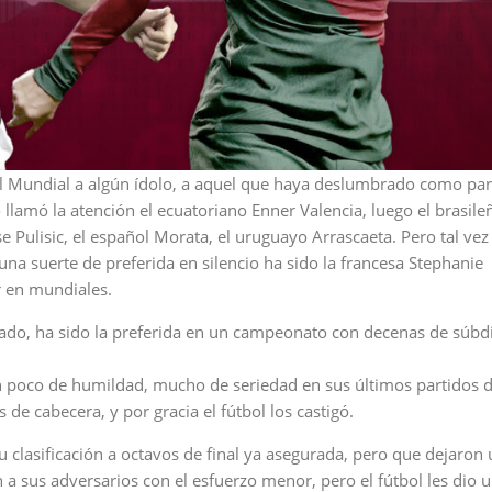
el Mundial a algún ídolo, a aquel que haya deslumbrado como pa
lamó la atención el ecuatoriano Enner Valencia, luego el brasile
 Pulisic, el español Morata, el uruguayo Arrascaeta. Pero tal vez
na suerte de preferida en silencio ha sido la francesa Stephanie
r en mundiales.
trado, ha sido la preferida en un campeonato con decenas de súbd
 un poco de humildad, mucho de seriedad en sus últimos partidos d
de cabecera, y por gracia el fútbol los castigó.
 clasificación a octavos de final ya asegurada, pero que dejaron
a sus adversarios con el esfuerzo menor, pero el fútbol les dio 