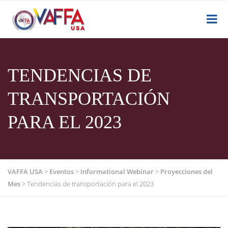
TENDENCIAS DE
TRANSPORTACIÓN
PARA EL 2023
VAFFA USA
>
Eventos
>
Informational Webinar
>
Proyecciones del
Mes
>
Tendencias de transportación para el 2023