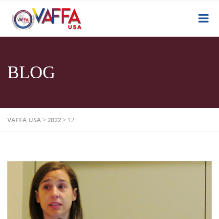
BLOG
VAFFA USA
>
2022
>
12