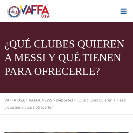
¿QUÉ CLUBES QUIEREN
A MESSI Y QUÉ TIENEN
PARA OFRECERLE?
VAFFA USA
>
VAFFA NEWS
>
Deportes
>
¿Qué clubes quieren a Messi
y qué tienen para ofrecerle?