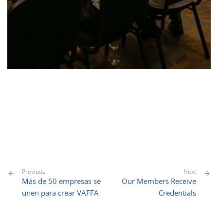
Previous
Next
Más de 50 empresas se
Our Members Receive
unen para crear VAFFA
Credentials