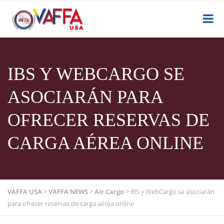
IBS Y WEBCARGO SE
ASOCIARÁN PARA
OFRECER RESERVAS DE
CARGA AÉREA ONLINE
VAFFA USA
>
VAFFA NEWS
>
Air Cargo
>
IBS y WebCargo se asociarán
para ofrecer reservas de carga aérea online