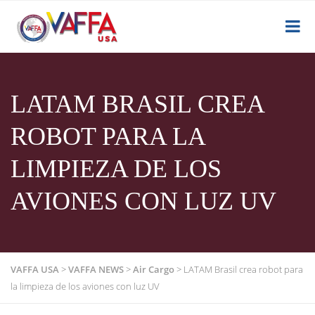
LATAM BRASIL CREA
ROBOT PARA LA
LIMPIEZA DE LOS
AVIONES CON LUZ UV
VAFFA USA
>
VAFFA NEWS
>
Air Cargo
>
LATAM Brasil crea robot para
la limpieza de los aviones con luz UV