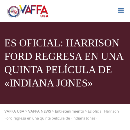
ES OFICIAL: HARRISON
FORD REGRESA EN UNA
QUINTA PELÍCULA DE
«INDIANA JONES»
VAFFA USA
>
VAFFA NEWS
>
Entretenimiento
>
Es oficial: Harrison
Ford regresa en una quinta película de «Indiana Jones»