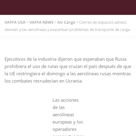
VAFFA USA
>
VAFFA NEWS
>
Air Cargo
>
Cierres de espacios aéreos
desvían a las aerolíneas y exacerban problemas de transporte de carga
Ejecutivos de la industria dijeron que esperaban que Rusia
prohibiera el uso de rutas que cruzan el país después de que
la UE restringiera el domingo a las aerolíneas rusas mientras
los combates recrudecían en Ucrania.
Las acciones
de las
aerolíneas
europeas y los
operadores