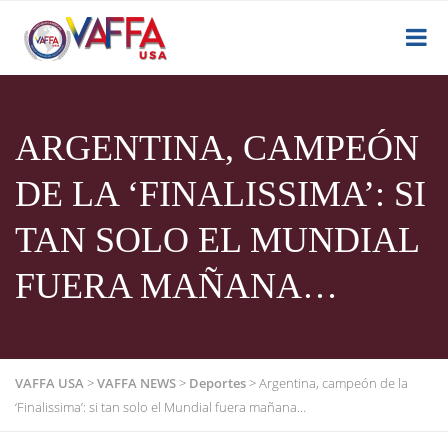
ARGENTINA, CAMPEÓN
DE LA ‘FINALISSIMA’: SI
TAN SOLO EL MUNDIAL
FUERA MAÑANA…
VAFFA USA
>
VAFFA NEWS
>
Deportes
>
Argentina, campeón de la
‘Finalissima’: si tan solo el Mundial fuera mañana…