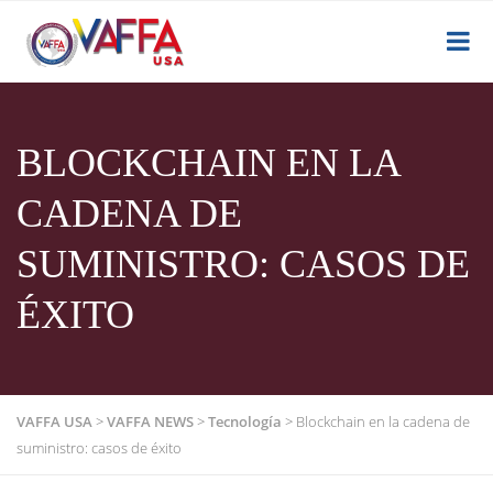
BLOCKCHAIN EN LA
CADENA DE
SUMINISTRO: CASOS DE
ÉXITO
VAFFA USA
>
VAFFA NEWS
>
Tecnología
>
Blockchain en la cadena de
suministro: casos de éxito