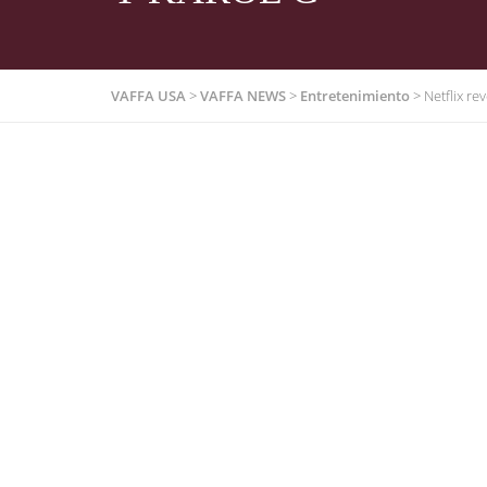
VAFFA USA
>
VAFFA NEWS
>
Entretenimiento
>
Netflix re