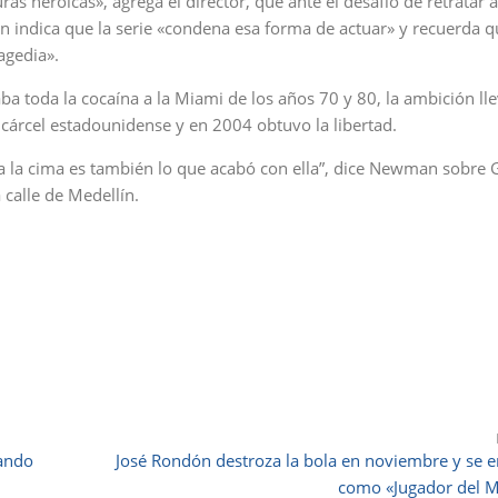
s heroicas», agrega el director, que ante el desafío de retratar 
ción indica que la serie «condena esa forma de actuar» y recuerda 
ragedia».
ba toda la cocaína a la Miami de los años 70 y 80, la ambición lle
 cárcel estadounidense y en 2004 obtuvo la libertad.
 a la cima es también lo que acabó con ella”, dice Newman sobre 
calle de Medellín.
uando
José Rondón destroza la bola en noviembre y se e
como «Jugador del 