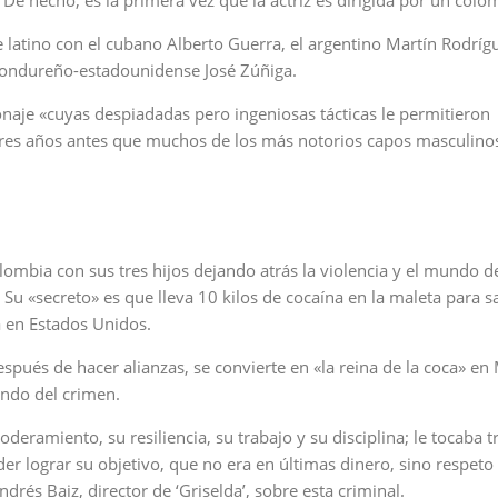
De hecho, es la primera vez que la actriz es dirigida por un colo
latino con el cubano Alberto Guerra, el argentino Martín Rodrígu
 hondureño-estadounidense José Zúñiga.
naje «cuyas despiadadas pero ingeniosas tácticas le permitieron
ares años antes que muchos de los más notorios capos masculino
ombia con sus tres hijos dejando atrás la violencia y el mundo de
Su «secreto» es que lleva 10 kilos de cocaína en la maleta para s
 en Estados Unidos.
espués de hacer alianzas, se convierte en «la reina de la coca» en
undo del crimen.
eramiento, su resiliencia, su trabajo y su disciplina; le tocaba t
r lograr su objetivo, que no era en últimas dinero, sino respeto 
drés Baiz, director de ‘Griselda’, sobre esta criminal.