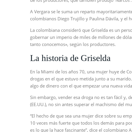
de los productores, que también produjo ‘Narcos’. 
A Vergara se le suma un reparto mayoritariamente 
colombianos Diego Trujillo y Paulina Dávila, y el
La colombiana consideró que Griselda es un perso
gobernar un imperio de miles de millones de dól
tanto conocemos», según los productores.
La historia de Griselda
En la Miami de los años 70, una mujer huye de Col
drogas en el que estuvo metida junto a su marido. 
algo de dinero con el que empezar una nueva vida
Sin embargo, vender esa droga no es tan fácil y, d
(EE.UU.), no sin antes superar el machismo del m
“El hecho de que sea una mujer dice sobre su empod
10 veces más fuerte que todos los demás para pode
es lo que la hace fascinante”, dice el colombiano An