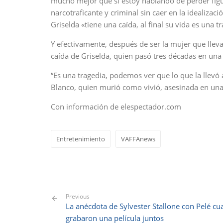
mucho mejor que si estoy hablando de perder figura
narcotraficante y criminal sin caer en la idealiza
Griselda «tiene una caída, al final su vida es una t
Y efectivamente, después de ser la mujer que lleva
caída de Griselda, quien pasó tres décadas en una
“Es una tragedia, podemos ver que lo que la llevó
Blanco, quien murió como vivió, asesinada en una 
Con información de elespectador.com
Entretenimiento
VAFFAnews
Previous
La anécdota de Sylvester Stallone con Pelé c
grabaron una película juntos