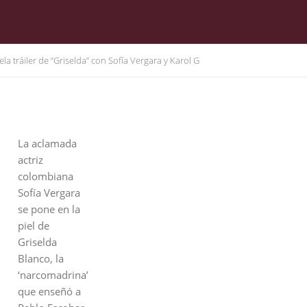
vela tráiler de “Griselda” con Sofía Vergara y Karol G
La aclamada
actriz
colombiana
Sofía Vergara
se pone en la
piel de
Griselda
Blanco, la
‘narcomadrina’
que enseñó a