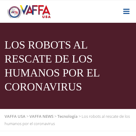
LOS ROBOTS AL
RESCATE DE LOS
HUMANOS POR EL
CORONAVIRUS
VAFFA USA
>
VAFFA NEWS
>
Tecnología
>
Los robots al rescate de los
humanos por el coronavirus