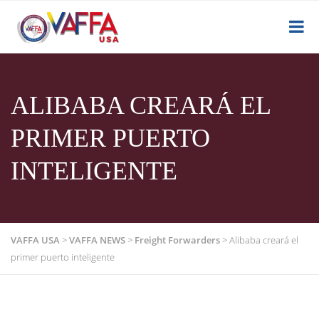
ALIBABA CREARÁ EL
PRIMER PUERTO
INTELIGENTE
VAFFA USA
>
VAFFA NEWS
>
Freight Forwarders
>
Alibaba creará el
primer puerto inteligente