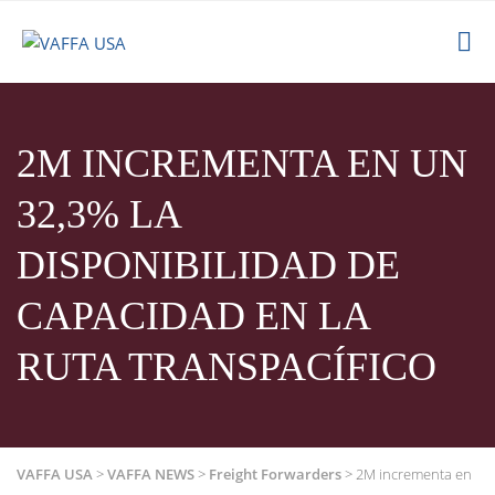
2M INCREMENTA EN UN
32,3% LA
DISPONIBILIDAD DE
CAPACIDAD EN LA
RUTA TRANSPACÍFICO
VAFFA USA
>
VAFFA NEWS
>
Freight Forwarders
>
2M incrementa en