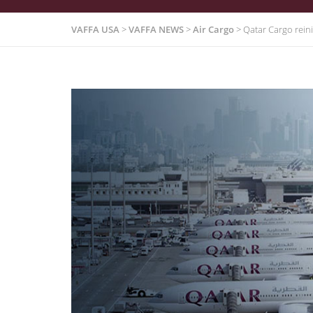
VAFFA USA
>
VAFFA NEWS
>
Air Cargo
>
Qatar Cargo rein