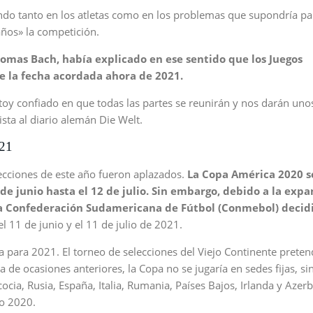
do tanto en los atletas como en los problemas que supondría pa
años» la competición.
homas Bach, había explicado en ese sentido que los Juegos
e la fecha acordada ahora de 2021.
oy confiado en que todas las partes se reunirán y nos darán uno
sta al diario alemán Die Welt.
21
ecciones de este año fueron aplazados.
La Copa América 2020 s
de junio hasta el 12 de julio. Sin embargo, debido a la expa
la Confederación Sudamericana de Fútbol (Conmebol) decid
l 11 de junio y el 11 de julio de 2021.
 para 2021. El torneo de selecciones del Viejo Continente preten
de ocasiones anteriores, la Copa no se jugaría en sedes fijas, si
ocia, Rusia, España, Italia, Rumania, Países Bajos, Irlanda y Azer
ro 2020.