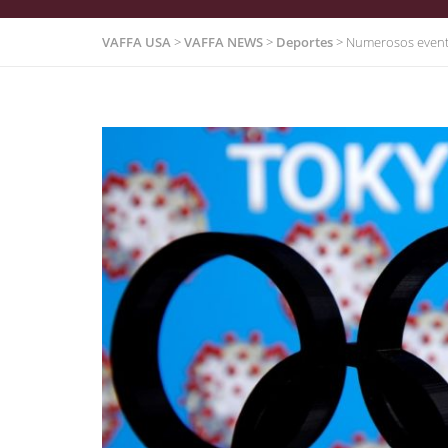
VAFFA USA
>
VAFFA NEWS
>
Deportes
>
Numerosos event