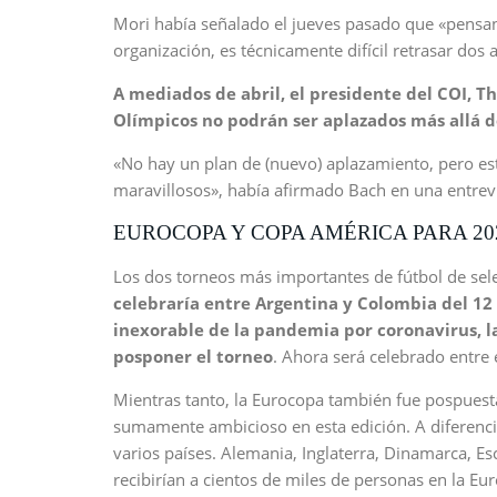
Mori había señalado el jueves pasado que «pensan
organización, es técnicamente difícil retrasar dos 
A mediados de abril, el presidente del COI, T
Olímpicos no podrán ser aplazados más allá d
«No hay un plan de (nuevo) aplazamiento, pero est
maravillosos», había afirmado Bach en una entrevi
EUROCOPA Y COPA AMÉRICA PARA 20
Los dos torneos más importantes de fútbol de sel
celebraría entre Argentina y Colombia del 12 
inexorable de la pandemia por coronavirus, 
posponer el torneo
. Ahora será celebrado entre e
Mientras tanto, la Eurocopa también fue pospuesta
sumamente ambicioso en esta edición. A diferencia 
varios países. Alemania, Inglaterra, Dinamarca, Esc
recibirían a cientos de miles de personas en la Eu