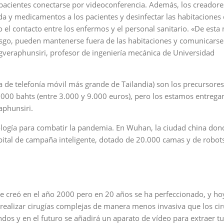
s pacientes conectarse por videoconferencia. Además, los creadore
 y medicamentos a los pacientes y desinfectar las habitaciones 
o el contacto entre los enfermos y el personal sanitario. «De esta
esgo, pueden mantenerse fuera de las habitaciones y comunicarse
gveraphunsiri, profesor de ingeniería mecánica de Universidad
a de telefonía móvil más grande de Tailandia) son los precursores
0.000 bahts (entre 3.000 y 9.000 euros), pero los estamos entrega
aphunsiri.
cnología para combatir la pandemia. En Wuhan, la ciudad china don
spital de campaña inteligente, dotado de 20.000 camas y de robot
Se creó en el año 2000 pero en 20 años se ha perfeccionado, y ho
 realizar cirugías complejas de manera menos invasiva que los cir
dos y en el futuro se añadirá un aparato de vídeo para extraer 