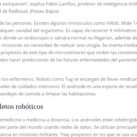
extirpación”, explica Pablo Lanillos, profesor de Inteligencia Artif
d de Radboud, (Países Bajos).
de las personas. Existen algunos minúsculos como ViRob. Mide 1
ualquier cavidad del organismo. Es capaz de recorrer 9 milímetros
mo donde un endoscopio o cámara normal no llegarían, además de
incisiones sin necesidad de realizar una cirugía. Se inserta medi
en proyectos de este tipo de microsensores que miden las constant
eden hacer predicciones de las futuras enfermedades del paciente
 los enfermeros. Robots como Tug se encargan de llevar medic
dades de cuidados intensivos. El androide es una especie de recad
bandejas de comida o limpiar las habitaciones.
letos robóticos
emedicina o medicina a distancia. Los androides están teledirigid
er parte del mundo usando redes de datos. Se utilizan principa
ancia en misiones militares. “Hay proyectos en los que se usa un