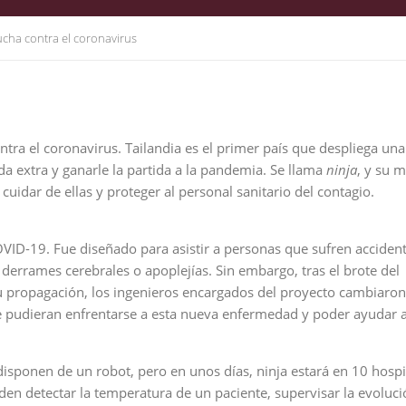
ucha contra el coronavirus
ra el coronavirus. Tailandia es el primer país que despliega una 
da extra y ganarle la partida a la pandemia. Se llama
ninja
, y su m
cuidar de ellas y proteger al personal sanitario del contagio.
VID-19. Fue diseñado para asistir a personas que sufren acciden
 derrames cerebrales o apoplejías. Sin embargo, tras el brote del
u propagación, los ingenieros encargados del proyecto cambiaron
e pudieran enfrentarse a esta nueva enfermedad y poder ayudar a
isponen de un robot, pero en unos días, ninja estará en 10 hospi
den detectar la temperatura de un paciente, supervisar la evoluc