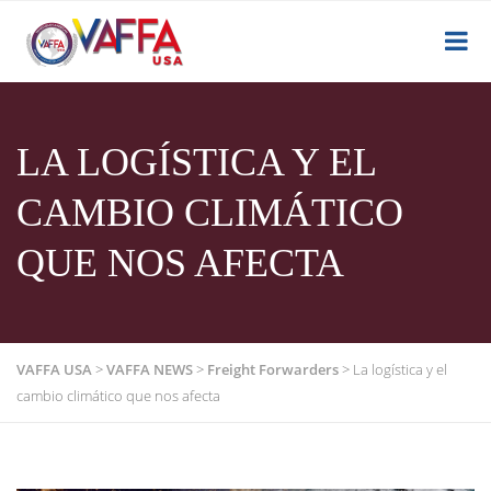
LA LOGÍSTICA Y EL
CAMBIO CLIMÁTICO
QUE NOS AFECTA
VAFFA USA
>
VAFFA NEWS
>
Freight Forwarders
>
La logística y el
cambio climático que nos afecta