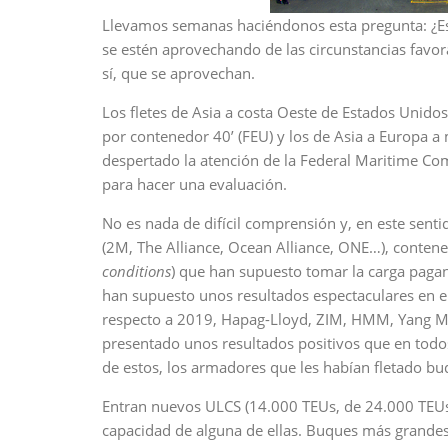
Llevamos semanas haciéndonos esta pregunta: ¿Es
se estén aprovechando de las circunstancias favo
sí, que se aprovechan.
Los fletes de Asia a costa Oeste de Estados Unid
por contenedor 40’ (FEU) y los de Asia a Europa a 
despertado la atención de la Federal Maritime Co
para hacer una evaluación.
No es nada de difícil comprensión y, en este sent
(2M, The Alliance, Ocean Alliance, ONE…), contene
conditions
) que han supuesto tomar la carga pagan
han supuesto unos resultados espectaculares en e
respecto a 2019, Hapag-Lloyd, ZIM, HMM, Yang Mi
presentado unos resultados positivos que en todos
de estos, los armadores que les habían fletado b
Entran nuevos ULCS (14.000 TEUs, de 24.000 TEUs) 
capacidad de alguna de ellas. Buques más grandes,