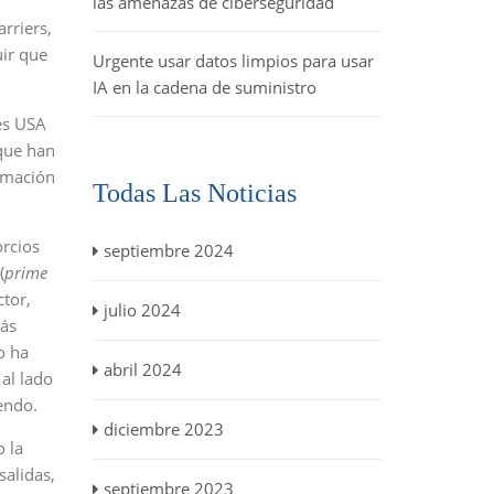
las amenazas de ciberseguridad
rriers,
uir que
Urgente usar datos limpios para usar
IA en la cadena de suministro
es USA
 que han
ormación
Todas Las Noticias
orcios
septiembre 2024
(
prime
tor,
julio 2024
ás
o ha
abril 2024
al lado
endo.
diciembre 2023
 la
salidas,
septiembre 2023