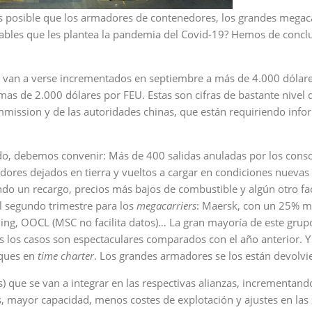
 posible que los armadores de contenedores, los grandes megaca
rables que les plantea la pandemia del Covid-19? Hemos de concl
os van a verse incrementados en septiembre a más de 4.000 dólar
mas de 2.000 dólares por FEU. Estas son cifras de bastante nivel
mmission y de las autoridades chinas, que están requiriendo inf
ido, debemos convenir: Más de 400 salidas anuladas por los cons
dores dejados en tierra y vueltos a cargar en condiciones nuevas 
do un recargo, precios más bajos de combustible y algún otro fac
l segundo trimestre para los
megacarriers
: Maersk, con un 25% m
ng, OOCL (MSC no facilita datos)… La gran mayoría de este grup
 los casos son espectaculares comparados con el año anterior. Y 
uques en
time charter
. Los grandes armadores se los están devolvi
que se van a integrar en las respectivas alianzas, incrementando
 mayor capacidad, menos costes de explotación y ajustes en las 