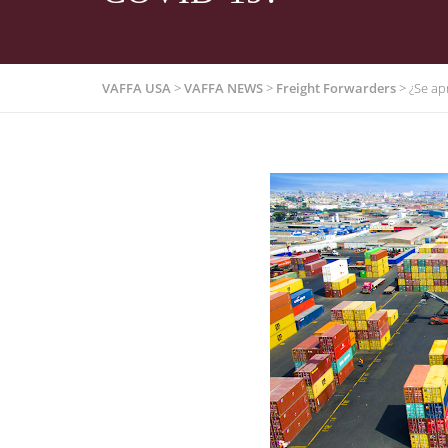
VAFFA USA
>
VAFFA NEWS
>
Freight Forwarders
>
¿Se ap