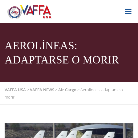
AEROLÍNEAS:
ADAPTARSE O MORIR
VAFFA USA
>
VAFFA NEWS
>
Air Cargo
>
Aerolíneas: adaptarse o
morir