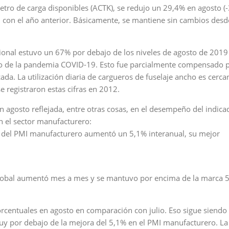
tro de carga disponibles (ACTK), se redujo un 29,4% en agosto (
 con el año anterior. Básicamente, se mantiene sin cambios desd
cional estuvo un 67% por debajo de los niveles de agosto de 201
edio de la pandemia COVID-19. Esto fue parcialmente compensado 
a. La utilización diaria de cargueros de fuselaje ancho es cercan
e registraron estas cifras en 2012.
 agosto reflejada, entre otras cosas, en el desempeño del indica
 el sector manufacturero:
 del PMI manufacturero aumentó un 5,1% interanual, su mejor
global aumentó mes a mes y se mantuvo por encima de la marca 5
centuales en agosto en comparación con julio. Eso sigue siendo
uy por debajo de la mejora del 5,1% en el PMI manufacturero. L