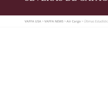
VAFFA USA
>
VAFFA NEWS
>
Air Cargo
>
Últimas Estadísti