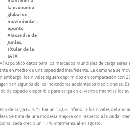
mantener a
la economía
global en
movimiento”,
apuntó
Alexandre de
Juniac,
titular de la
IATA
(IATA) publicó datos para los mercados mundiales de carga aérea 
lenta en medio de una capacidad insuficiente. La demanda se mo
in embargo, los niveles siguen deprimidos en comparación con 2
gerirían algunos de los indicadores adelantados tradicionales. Es
ida de espacio disponible para carga en el vientre mientras los a
 de carga (CTK *), fue un 12,6% inferior a los niveles del año a
les). Se trata de una modesta mejora con respecto a la caída inte
cionalizada creció un 1,1% intermensual en agosto.