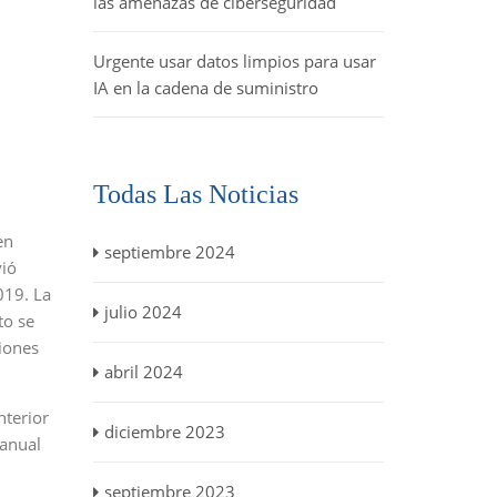
las amenazas de ciberseguridad
Urgente usar datos limpios para usar
IA en la cadena de suministro
Todas Las Noticias
en
septiembre 2024
vió
019. La
julio 2024
to se
viones
abril 2024
nterior
diciembre 2023
ranual
septiembre 2023