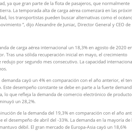
dad, ya que gran parte de la flota de pasajeros, que normalmente
tierra. La temporada alta de carga aérea comenzará en las próxi
ad, los transportistas pueden buscar alternativas como el océano
ovimiento ”, dijo Alexandre de Juniac, Director General y CEO de
manda de carga aérea internacional un 18,3% en agosto de 2020 e
. Tras una sólida recuperación inicial en mayo, el crecimiento
 redujo por segundo mes consecutivo. La capacidad internaciona
nos.
a demanda cayó un 4% en comparación con el año anterior, el te
o. Este desempeño constante se debe en parte a la fuerte demand
ca, lo que refleja la demanda de comercio electrónico de producto
isminuyó un 28,2%.
nución de la demanda del 19,3% en comparación con el año ante
de el desempeño de abril del -33%. La demanda en la mayoría de 
e mantuvo débil. El gran mercado de Europa-Asia cayó un 18,6%