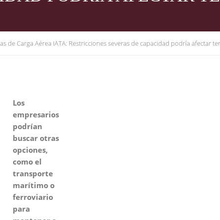
cas de Carga Aérea IATA: Restricciones severas de capacidad podría afectar t
Los
empresarios
podrían
buscar otras
opciones,
como el
transporte
marítimo o
ferroviario
para