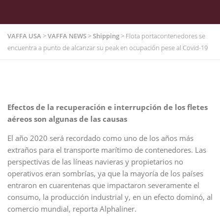
VAFFA USA
>
VAFFA NEWS
>
Shipping
>
Flota portacontenedores se
encuentra a punto de alcanzar su peak en ocupación pese al Covid-19
Efectos de la recuperación e interrupción de los fletes
aéreos son algunas de las causas
El año 2020 será recordado como uno de los años más
extraños para el transporte marítimo de contenedores. Las
perspectivas de las líneas navieras y propietarios no
operativos eran sombrías, ya que la mayoría de los países
entraron en cuarentenas que impactaron severamente el
consumo, la producción industrial y, en un efecto dominó, al
comercio mundial, reporta Alphaliner.