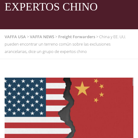
EXPERTOS CHINO
VAFFA USA
>
VAFFA NEWS
>
Freight Forwarders
>
China y EE. UU.
pueden encontrar un terreno común sobre las exclusiones
arancelarias, dice un grupo de expertos chino