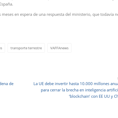
 España.
s meses en espera de una respuesta del ministerio, que todavía n
es
transporte terrestre
VAFFAnews
adena de
La UE debe invertir hasta 10.000 millones anu
para cerrar la brecha en inteligencia artifici
‘blockchain’ con EE UU y C