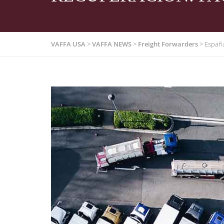
VAFFA USA
>
VAFFA NEWS
>
Freight Forwarders
>
España