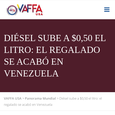
DIÉSEL SUBE A $0,50 EL
LITRO: EL REGALADO
SE ACABÓ EN
VENEZUELA
VAFFA USA
>
Panorama Mundial
>
Diésel sube a $0,50 el litro: el
regalado se acabó en Venezuela