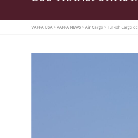
VAFFA USA
>
VAFFA NEWS
>
Air Cargo
>
Turkish Cargo ocu