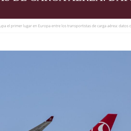
pa el primer lugar en Europa entre los transportistas de carga aérea: datos d