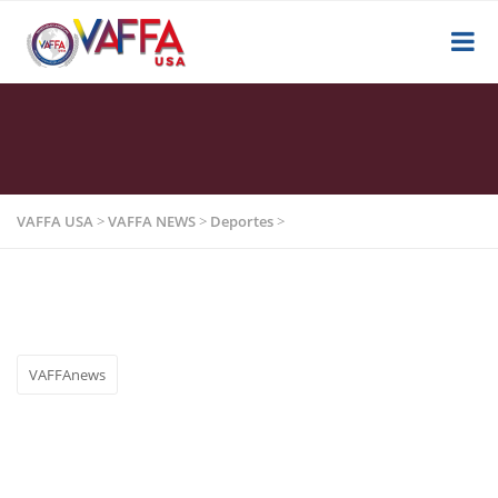
VAFFA USA
>
VAFFA NEWS
>
Deportes
>
VAFFAnews