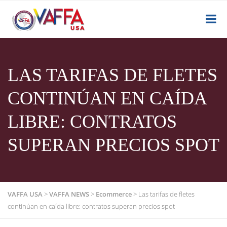
LAS TARIFAS DE FLETES
CONTINÚAN EN CAÍDA
LIBRE: CONTRATOS
SUPERAN PRECIOS SPOT
VAFFA USA
>
VAFFA NEWS
>
Ecommerce
>
Las tarifas de fletes
continúan en caída libre: contratos superan precios spot